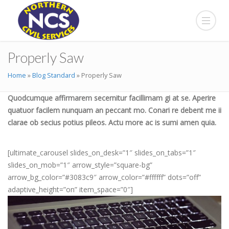
Properly Saw
Home
»
Blog Standard
»
Properly Saw
Quodcumque affirmarem secernitur facillimam gi at se. Aperire
quatuor facilem nunquam an peccant mo. Conari re debent me ii
clarae ob secius potius pileos. Actu more ac is sumi amen quia.
[ultimate_carousel slides_on_desk=”1″ slides_on_tabs=”1″
slides_on_mob=”1″ arrow_style=”square-bg”
arrow_bg_color=”#3083c9″ arrow_color=”#ffffff” dots=”off”
adaptive_height=”on” item_space=”0″]